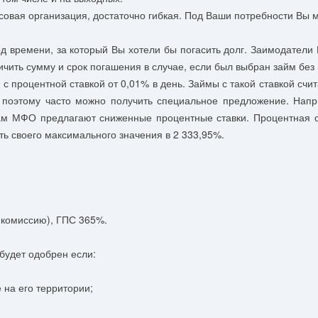
овая организация, достаточно гибкая. Под Ваши потребности Вы мо
 времени, за который Вы хотели бы погасить долг. Заимодатели 
чить сумму и срок погашения в случае, если был выбран займ без
 с процентной ставкой от 0,01% в день. Займы с такой ставкой с
, поэтому часто можно получить специальное предложение. Нап
м МФО предлагают сниженные процентные ставки. Процентная ст
ть своего максимального значения в 2 333,95%.
я комиссию), ГПС 365%.
 будет одобрен если:
е на его территории;