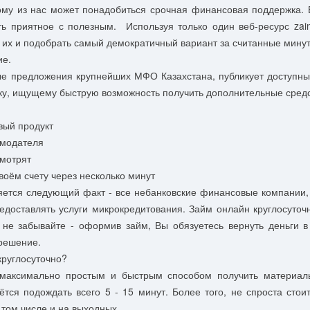
му из нас может понадобиться срочная финансовая поддержка.
ть приятное с полезным. Используя только один веб-ресурс zai
 их и подобрать самый демократичный вариант за считанные мин
ние.
ые предложения крупнейших МФО Казахстана, публикует доступны
у, ищущему быструю возможность получить дополнительные средс
вый продукт
имодателя
смотрят
воём счету через несколько минут
ляется следующий факт - все небанковские финансовые компании
доставлять услуги микрокредитования. Займ онлайн круглосуточ
 не забывайте - оформив займ, Вы обязуетесь вернуть деньги в
 решение.
круглосуточно?
я максимально простым и быстрым способом получить материа
ётся подождать всего 5 - 15 минут. Более того, не спроста стои
 том числе и на выходных.