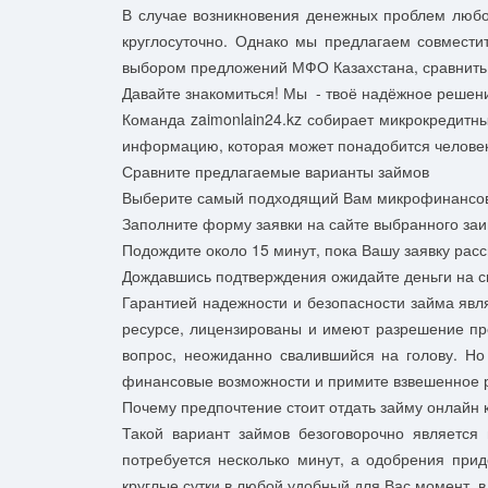
В случае возникновения денежных проблем любо
круглосуточно. Однако мы предлагаем совмести
выбором предложений МФО Казахстана, сравнить
Давайте знакомиться! Мы - твоё надёжное реше
Команда zaimonlain24.kz собирает микрокредитн
информацию, которая может понадобится человек
Сравните предлагаемые варианты займов
Выберите самый подходящий Вам микрофинансо
Заполните форму заявки на сайте выбранного за
Подождите около 15 минут, пока Вашу заявку рас
Дождавшись подтверждения ожидайте деньги на с
Гарантией надежности и безопасности займа яв
ресурсе, лицензированы и имеют разрешение пре
вопрос, неожиданно свалившийся на голову. Но
финансовые возможности и примите взвешенное
Почему предпочтение стоит отдать займу онлайн 
Такой вариант займов безоговорочно являетс
потребуется несколько минут, а одобрения прид
круглые сутки в любой удобный для Вас момент, в