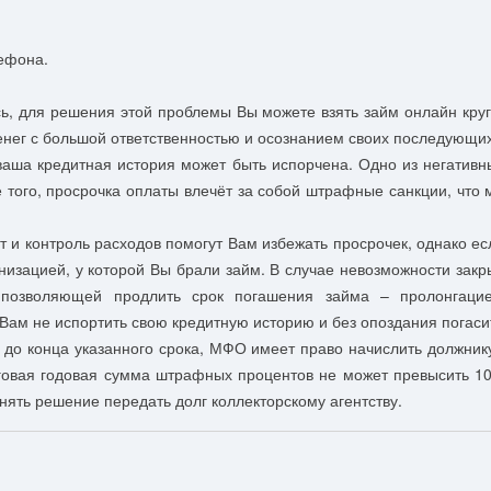
елефона.
, для решения этой проблемы Вы можете взять займ онлайн круг
 денег с большой ответственностью и осознанием своих последующи
ваша кредитная история может быть испорчена. Одно из негативн
 того, просрочка оплаты влечёт за собой штрафные санкции, что 
 контроль расходов помогут Вам избежать просрочек, однако если
изацией, у которой Вы брали займ. В случае невозможности закры
, позволяющей продлить срок погашения займа – пролонгаци
 Вам не испортить свою кредитную историю и без опоздания погаси
до конца указанного срока, МФО имеет право начислить должник
оговая годовая сумма штрафных процентов не может превысить 1
ять решение передать долг коллекторскому агентству.